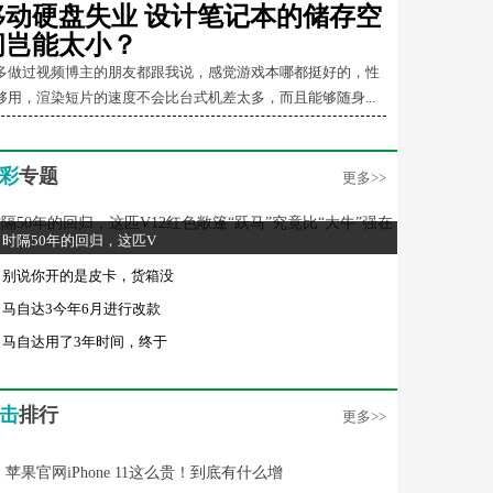
移动硬盘失业 设计笔记本的储存空
间岂能太小？
多做过视频博主的朋友都跟我说，感觉游戏本哪都挺好的，性
够用，渲染短片的速度不会比台式机差太多，而且能够随身...
彩
专题
更多>>
时隔50年的回归，这匹V
别说你开的是皮卡，货箱没
马自达3今年6月进行改款
马自达用了3年时间，终于
击
排行
更多>>
苹果官网iPhone 11这么贵！到底有什么增