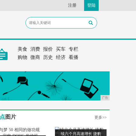
注册
登陆
美食
消费
报价
买车
专栏
购物
微商
历史
经济
看播
广告
点
图片
更多>>
续六个月高速增长 捷豹