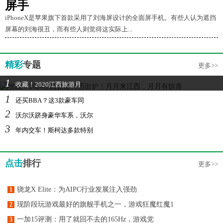
屏手
iPhoneX是苹果旗下首款采用了刘海屏设计的全面屏手机。有些人认为遮挡
屏幕的刘海很丑，而有些人则觉得这实际上...
精彩
专题
更多>>
1
收藏！2020江西旅游月
1
还买BBA？这3款豪车同
2
沃尔沃跻身豪华车系，沃尔
3
年内交车！斯柯达多款特别
点击
排行
更多>>
骁龙X Elite：为AIPC行业发展注入强劲
1
现阶段玩游戏最好的旗舰手机之一，游戏狂魔红魔1
2
一加15评测：用了就回不去的165Hz，游戏党
3