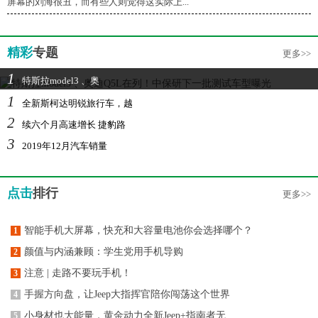
屏幕的刘海很丑，而有些人则觉得这实际上...
精彩
专题
更多>>
1
特斯拉model3 、奥
1
全新斯柯达明锐旅行车，越
2
续六个月高速增长 捷豹路
3
2019年12月汽车销量
点击
排行
更多>>
智能手机大屏幕，快充和大容量电池你会选择哪个？
1
颜值与内涵兼顾：学生党用手机导购
2
注意 | 走路不要玩手机！
3
手握方向盘，让Jeep大指挥官陪你闯荡这个世界
4
小身材也大能量，黄金动力全新Jeep+指南者无
5