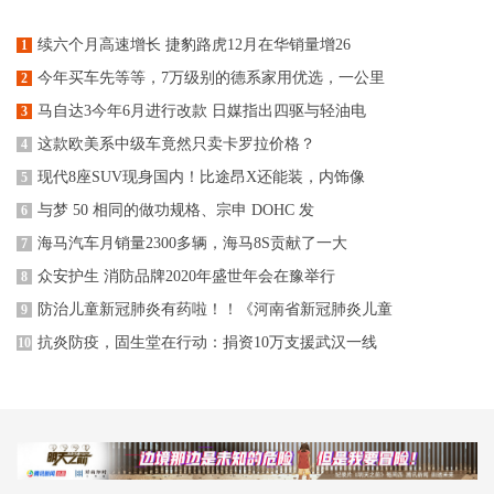
续六个月高速增长 捷豹路虎12月在华销量增26
1
今年买车先等等，7万级别的德系家用优选，一公里
2
马自达3今年6月进行改款 日媒指出四驱与轻油电
3
这款欧美系中级车竟然只卖卡罗拉价格？
4
现代8座SUV现身国内！比途昂X还能装，内饰像
5
与梦 50 相同的做功规格、宗申 DOHC 发
6
海马汽车月销量2300多辆，海马8S贡献了一大
7
众安护生 消防品牌2020年盛世年会在豫举行
8
防治儿童新冠肺炎有药啦！！《河南省新冠肺炎儿童
9
抗炎防疫，固生堂在行动：捐资10万支援武汉一线
10