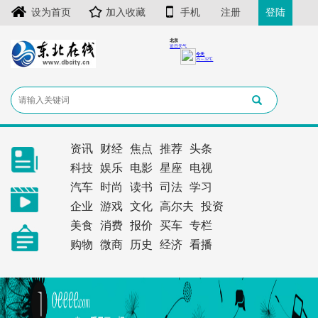
设为首页
加入收藏
手机
注册
登陆
资讯
财经
焦点
推荐
头条
科技
娱乐
电影
星座
电视
汽车
时尚
读书
司法
学习
企业
游戏
文化
高尔夫
投资
美食
消费
报价
买车
专栏
购物
微商
历史
经济
看播