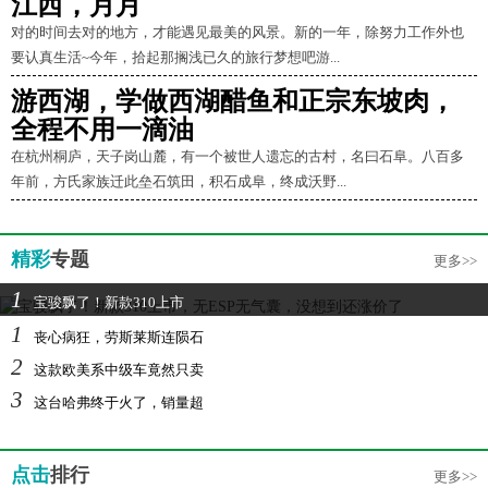
江西，月月
对的时间去对的地方，才能遇见最美的风景。新的一年，除努力工作外也
要认真生活~今年，拾起那搁浅已久的旅行梦想吧游...
游西湖，学做西湖醋鱼和正宗东坡肉，
全程不用一滴油
在杭州桐庐，天子岗山麓，有一个被世人遗忘的古村，名曰石阜。八百多
年前，方氏家族迁此垒石筑田，积石成阜，终成沃野...
精彩
专题
更多>>
1
宝骏飘了！新款310上市
1
丧心病狂，劳斯莱斯连陨石
2
这款欧美系中级车竟然只卖
3
这台哈弗终于火了，销量超
点击
排行
更多>>