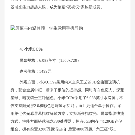
景感光能力超越人眼，成为荣耀“夜视仪”家族新成员。
4. 小米CC9e
屏幕规格：6.088英寸（1560x720）
参考价格：1499元
外观方面，小米CC9e采用纳米全息工艺的3D全曲面玻璃机
身，配合金属中框，带来了极佳的握持感。同时有白色恋人、深蓝
星球、暗夜骑士三种配色。小米CC9e采用了6.088英寸水滴屏，不
仅支持阳光屏2.0和彩色息屏显示功能，而且更适合单手操作。采
用第七代光感屏幕指纹解锁方案，支持渐变指纹光、屏幕指纹快捷
方式。性能方面搭载骁龙730处理器，拥有6GB内存与128GB存储
组合。拥有前置3200万超清自拍+后置4800万超广角三摄“双C