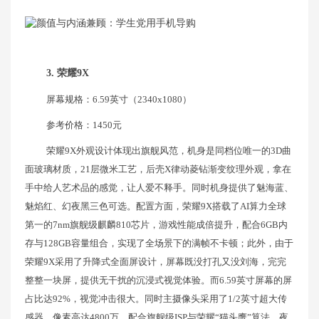
3. 荣耀9X
屏幕规格：6.59英寸（2340x1080）
参考价格：1450元
荣耀9X外观设计体现出旗舰风范，机身是同档位唯一的3D曲
面玻璃材质，21层微米工艺，后壳X律动菱钻渐变纹理外观，拿在
手中给人艺术品的感觉，让人爱不释手。同时机身提供了魅海蓝、
魅焰红、幻夜黑三色可选。配置方面，荣耀9X搭载了AI算力全球
第一的7nm旗舰级麒麟810芯片，游戏性能成倍提升，配合6GB内
存与128GB容量组合，实现了全场景下的满帧不卡顿；此外，由于
荣耀9X采用了升降式全面屏设计，屏幕既没打孔又没刘海，完完
整整一块屏，提供无干扰的沉浸式视觉体验。而6.59英寸屏幕的屏
占比达92%，视觉冲击很大。同时主摄像头采用了1/2英寸超大传
感器，像素高达4800万，配合旗舰级ISP与荣耀“猫头鹰”算法，夜