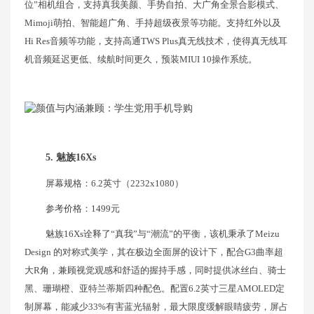
位”相机组合，支持真我美颜、手势自拍、大广角全景合影模式、
Mimoji萌拍、智能超广角、手持超级夜景等功能。支持红外以及
Hi Res音频等功能，支持高通TWS Plus真无线技术，使得真无线耳
机音频延迟更低、续航时间更久，预装MIUI 10操作系统。
5. 魅族16Xs
屏幕规格：6.2英寸（2232x1080）
参考价格：1499元
魅族16Xs诠释了“真我”与“潮流”的平衡，该机秉承了Meizu
Design 的对称式美学，其在极边全面屏的设计下，配合G3曲率超
大R角，兼顾视觉观感和舒适的握持手感，同时提供冰丝白、骑士
黑、珊瑚橙、亚特兰蒂斯四种配色。配置6.2英寸三星AMOLED定
制屏幕，能减少33%有害蓝光辐射，最大限度缓解眼睛疲劳，屏占