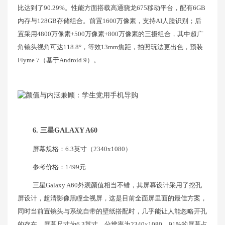
比达到了90.29%。性能方面搭载高通骁龙675移动平台，配有6GB
内存与128GB存储组合。前置1600万像素，支持AI人脸识别；后
置采用4800万像素+500万像素+800万像素的三摄组合，其中超广
角镜头视角可达118.8°，等效13mm焦距，拍照玩法更出色，预装
Flyme 7（基于Android 9）。
6. 三星GALAXY A60
屏幕规格：6.3英寸（2340x1080）
参考价格：1499元
三星Galaxy A60外观颜值相当不错，其屏幕设计采用了挖孔
屏设计，超清影像黑瞳全视屏，这是目前全面屏里面的最佳方案，
同时当前置镜头与系统自带的壁纸搭配时，几乎能让人能忽略开孔
的存在。屏幕尺寸为6.3英寸，分辨率为2340x1080，91%的屏幕占