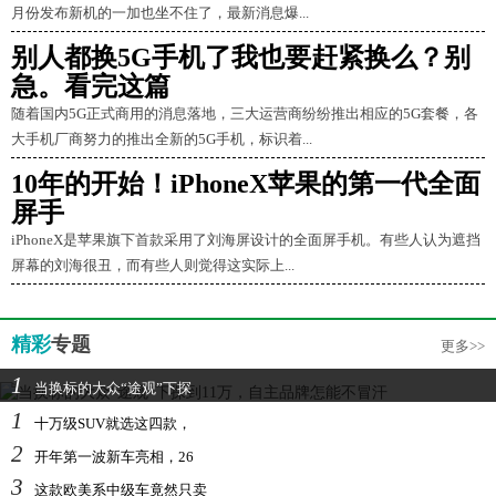
月份发布新机的一加也坐不住了，最新消息爆...
别人都换5G手机了我也要赶紧换么？别
急。看完这篇
随着国内5G正式商用的消息落地，三大运营商纷纷推出相应的5G套餐，各
大手机厂商努力的推出全新的5G手机，标识着...
10年的开始！iPhoneX苹果的第一代全面
屏手
iPhoneX是苹果旗下首款采用了刘海屏设计的全面屏手机。有些人认为遮挡
屏幕的刘海很丑，而有些人则觉得这实际上...
精彩
专题
更多>>
1
当换标的大众“途观”下探
1
十万级SUV就选这四款，
2
开年第一波新车亮相，26
3
这款欧美系中级车竟然只卖