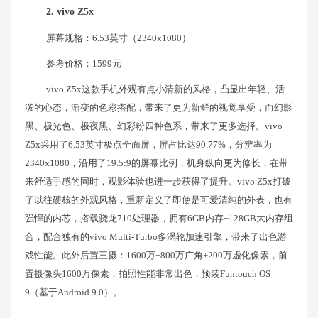
2. vivo Z5x
屏幕规格：6.53英寸（2340x1080）
参考价格：1599元
vivo Z5x这款手机外观有点小清新的风格，凸显出年轻、活
泼的心态，渐变的色彩搭配，带来了更为新鲜的视觉享受，而幻影
黑、极光色、极夜黑、幻彩粉四种色系，带来了更多选择。vivo
Z5x采用了6.53英寸极点全面屏，屏占比达90.77%，分辨率为
2340x1080，沿用了19.5:9的屏幕比例，机身纵向更为修长，在带
来舒适手感的同时，观影体验也进一步获得了提升。vivo Z5x打破
了以往硬核的外观风格，重新定义了即使是可爱清纯的外表，也有
强悍的内芯，搭载骁龙710处理器，拥有6GB内存+128GB大内存组
合，配合独有的vivo Multi-Turbo多涡轮加速引擎，带来了出色游
戏性能。此外后置三摄：1600万+800万广角+200万虚化像素，前
置摄像头1600万像素，拍照性能非常出色，预装Funtouch OS
9（基于Android 9.0）。