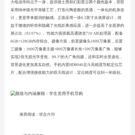
大电池等特点于一身，提供骑士黑和幻彩星尘两个颜色版本，背部
采用纳米级光学渐镀工艺，打造出陶瓷般的质感，一体化的机身设
计，更是带来圆润的触感。正面采用一块6.3英寸水滴屏设计，得
益于微缝的听筒和隐藏了光线距离感应器，进一步提高了全面屏的
屏占比（93.07%）。性能方面搭载高通骁龙710 AIE处理器，配备
6GB+128GB内存组合。摄像方面，前置摄像头1600万像素，后置
三摄像：1600万像素主摄+800万像素长焦+500万像素广角，能够
实现2倍无损光学变焦、89.3°的大广角拍摄，还和实时全景虚化，
背景虚化更加真实自然。手机内置HD8040北斗高精度导航定位芯
片，配合增强接收能力的双天线设计，定位精度可达到一米级别。
推荐阅读：
硬盘作用