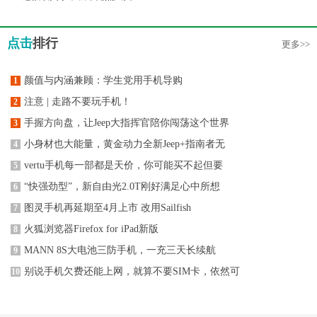
点击
排行
更多>>
颜值与内涵兼顾：学生党用手机导购
1
注意 | 走路不要玩手机！
2
手握方向盘，让Jeep大指挥官陪你闯荡这个世界
3
小身材也大能量，黄金动力全新Jeep+指南者无
4
vertu手机每一部都是天价，你可能买不起但要
5
“快强劲型”，新自由光2.0T刚好满足心中所想
6
图灵手机再延期至4月上市 改用Sailfish
7
火狐浏览器Firefox for iPad新版
8
MANN 8S大电池三防手机，一充三天长续航
9
别说手机欠费还能上网，就算不要SIM卡，依然可
10