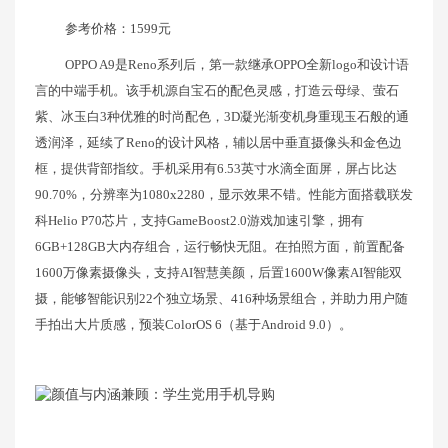
参考价格：1599元
OPPO A9是Reno系列后，第一款继承OPPO全新logo和设计语
言的中端手机。该手机源自宝石的配色灵感，打造云母绿、萤石
紫、冰玉白3种优雅的时尚配色，3D凝光渐变机身重现玉石般的通
透润泽，延续了Reno的设计风格，辅以居中垂直摄像头和金色边
框，提供背部指纹。手机采用有6.53英寸水滴全面屏，屏占比达
90.70%，分辨率为1080x2280，显示效果不错。性能方面搭载联发
科Helio P70芯片，支持GameBoost2.0游戏加速引擎，拥有
6GB+128GB大内存组合，运行畅快无阻。在拍照方面，前置配备
1600万像素摄像头，支持AI智慧美颜，后置1600W像素AI智能双
摄，能够智能识别22个独立场景、416种场景组合，并助力用户随
手拍出大片质感，预装ColorOS 6（基于Android 9.0）。