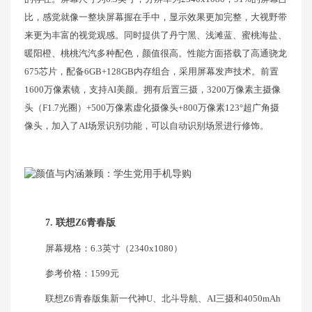
比，感觉就像一整块屏幕握在手中，显示效果更加完整，大视野带
来更为丰富的视觉观感。同时提供了丹宁黑、浅滩蓝、蜜桃海盐、
暖阳橙、桃桃汽汽多种配色，颜值很高。性能方面搭载了高通骁龙
675芯片，配备6GB+128GB内存组合，采用屏幕发声技术。前置
1600万像素镜，支持AI美颜。拥有后置三摄，3200万像素主摄像
头（F1.7光圈）+500万像素虚化摄像头+800万像素123°超广角摄
像头，加入了AI场景识别功能，可以自动识别场景进行修饰。
7. 联想Z6青春版
屏幕规格：6.3英寸（2340x1080）
参考价格：1599元
联想Z6青春版集新一代神U、北斗导航、AI三摄和4050mAh