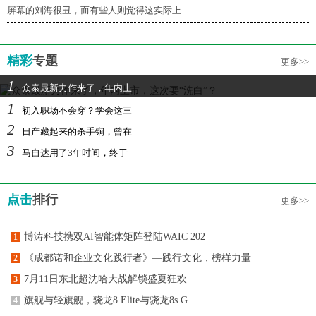
屏幕的刘海很丑，而有些人则觉得这实际上...
精彩
专题
更多>>
1
众泰最新力作来了，年内上
1
初入职场不会穿？学会这三
2
日产藏起来的杀手锏，曾在
3
马自达用了3年时间，终于
点击
排行
更多>>
博涛科技携双AI智能体矩阵登陆WAIC 202
1
《成都诺和企业文化践行者》—践行文化，榜样力量
2
7月11日东北超沈哈大战解锁盛夏狂欢
3
旗舰与轻旗舰，骁龙8 Elite与骁龙8s G
4