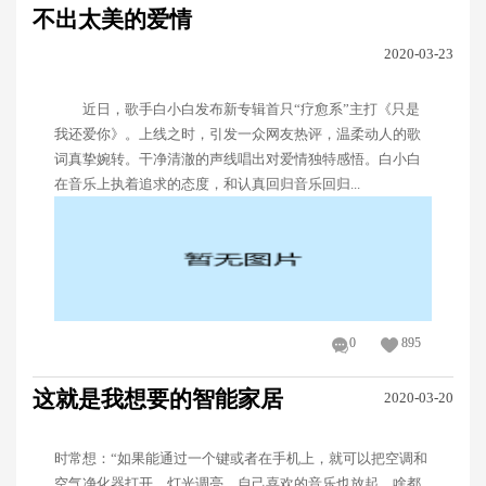
不出太美的爱情
2020-03-23
近日，歌手白小白发布新专辑首只“疗愈系”主打《只是
我还爱你》。上线之时，引发一众网友热评，温柔动人的歌
词真挚婉转。干净清澈的声线唱出对爱情独特感悟。白小白
在音乐上执着追求的态度，和认真回归音乐回归...
0
895
这就是我想要的智能家居
2020-03-20
时常想：“如果能通过一个键或者在手机上，就可以把空调和
空气净化器打开，灯光调亮，自己喜欢的音乐也放起，啥都