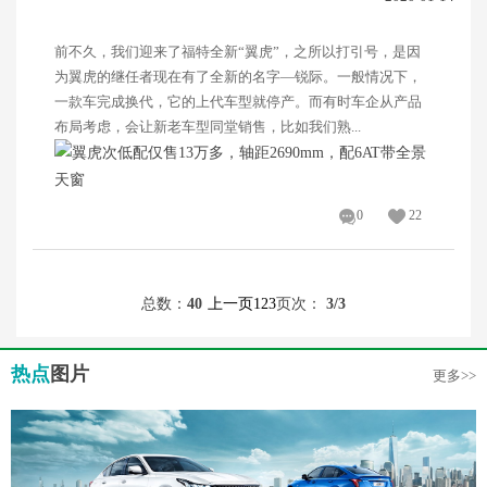
前不久，我们迎来了福特全新“翼虎”，之所以打引号，是因
为翼虎的继任者现在有了全新的名字—锐际。一般情况下，
一款车完成换代，它的上代车型就停产。而有时车企从产品
布局考虑，会让新老车型同堂销售，比如我们熟...
0
22
总数：
40
上一页
1
2
3
页次：
3
/3
热点
图片
更多>>