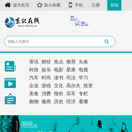
设为首页
加入收藏
手机
注册
登陆
资讯
财经
焦点
推荐
头条
科技
娱乐
电影
星座
电视
汽车
时尚
读书
司法
学习
企业
游戏
文化
高尔夫
投资
美食
消费
报价
买车
专栏
购物
微商
历史
经济
看播