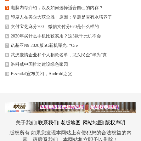
电脑内存介绍，以及如何选择适合自己的内存？
3
印度人在美企大获全胜！原因：早晨是否有水培养了
4
支付宝芝麻分700、微信支付分670是什么样的
5
2020年买什么手机比较实用？这3款千元机不会
6
诺基亚N9 2020版5G新机曝光: “Ore
7
武汉疫情企业和个人捐款名单，龙头民企“华为”真
8
洛科威中国推动建设绿色家园
9
Essential宣布关闭，Android之父
10
关于我们
联系我们
老版地图
网站地图
版权声明
|
|
|
|
版权所有 如果您发现本网站上有侵犯您的合法权益的内
容，请联系我们，本网站将立即予以删除！