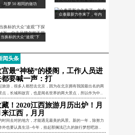
与梦 50 相同的做功
众泰最新力作来了，年内
当换标的大众“途观”下
新闻头条
故宫最“神秘”的楼阁，工作人员进
去都要喊一声：打
起旅游，很多人都想去北京，因为在北京拥有我国最出名的两
景点，长城和故宫，也是闻名世界的两大景点，所以作为中...
收藏！2020江西旅游月历出炉！月
月来江西，月月
的时间去对的地方，才能遇见最美的风景。新的一年，除努力
作外也要认真生活~今年，拾起那搁浅已久的旅行梦想吧游...