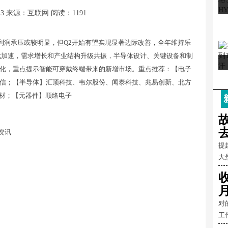
23
来源：互联网
阅读：1191
的利润承压或较明显，但Q2开始有望实现显著边际改善，全年维持乐
代加速，需求增长和产业结构升级共振，半导体设计、关键设备和制
化，重点提示智能可穿戴终端带来的新增市场。重点推荐：【电子
信；【半导体】汇顶科技、韦尔股份、闻泰科技、兆易创新、北方
新材；【元器件】顺络电子
经资讯
提
大
对
工