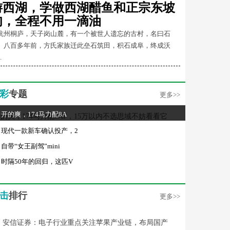
游西湖，学做西湖醋鱼和正宗东坡
肉，全程不用一滴油
杭州桐庐，天子岗山麓，有一个被世人遗忘的古村，名曰石
。八百多年前，方氏家族迁此垒石筑田，积石成阜，终成沃
.
彩
专题
更多>>
开的爽，174马力配8A
现代一款新车确认投产，2
自带“女王副驾”mini
时隔50年的回归，这匹V
击
排行
更多>>
安信证券：电子行业重点关注苹果产业链，布局国产