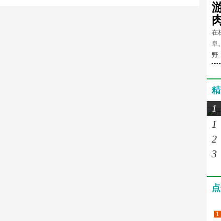
在
阜
野..
精
1
1
2
3
点
1