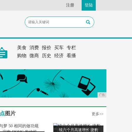
注册
登陆
美食
消费
报价
买车
专栏
购物
微商
历史
经济
看播
广告
点
图片
更多>>
续六个月高速增长 捷豹