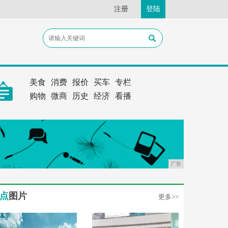
注册
登陆
美食
消费
报价
买车
专栏
购物
微商
历史
经济
看播
广告
点
图片
更多>>