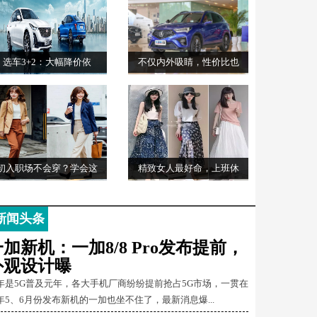
选车3+2：大幅降价依
不仅内外吸睛，性价比也
初入职场不会穿？学会这
精致女人最好命，上班休
新闻头条
一加新机：一加8/8 Pro发布提前，
外观设计曝
年是5G普及元年，各大手机厂商纷纷提前抢占5G市场，一贯在
年5、6月份发布新机的一加也坐不住了，最新消息爆...