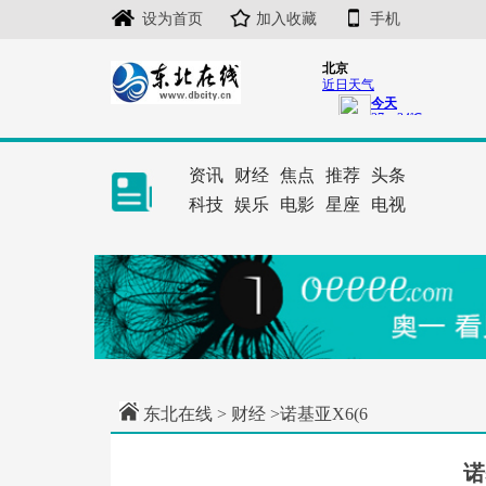
设为首页
加入收藏
手机
资讯
财经
焦点
推荐
头条
科技
娱乐
电影
星座
电视
东北在线
>
财经
>诺基亚X6(6
诺