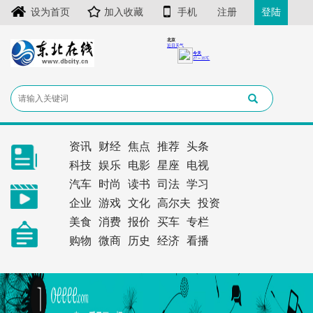
设为首页
加入收藏
手机
注册
登陆
资讯
财经
焦点
推荐
头条
科技
娱乐
电影
星座
电视
汽车
时尚
读书
司法
学习
企业
游戏
文化
高尔夫
投资
美食
消费
报价
买车
专栏
购物
微商
历史
经济
看播