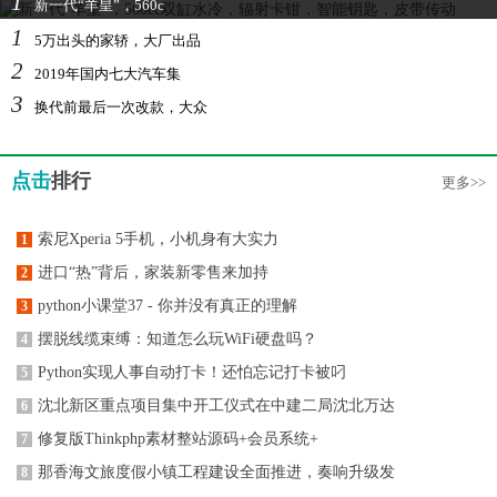
1
新一代“羊皇”，560c
1
5万出头的家轿，大厂出品
2
2019年国内七大汽车集
3
换代前最后一次改款，大众
点击
排行
更多>>
索尼Xperia 5手机，小机身有大实力
1
进口“热”背后，家装新零售来加持
2
python小课堂37 - 你并没有真正的理解
3
摆脱线缆束缚：知道怎么玩WiFi硬盘吗？
4
Python实现人事自动打卡！还怕忘记打卡被叼
5
沈北新区重点项目集中开工仪式在中建二局沈北万达
6
修复版Thinkphp素材整站源码+会员系统+
7
那香海文旅度假小镇工程建设全面推进，奏响升级发
8