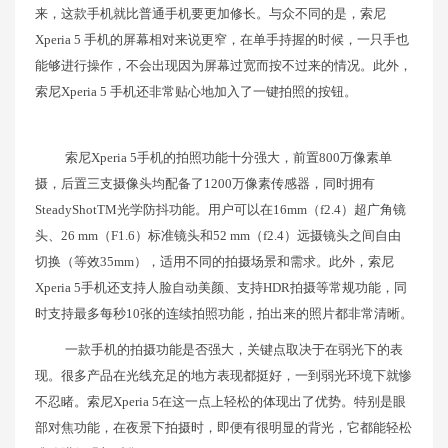
来，这款手机就比普通手机要更加修长。与众不同的是，索尼
Xperia 5 手机的屏幕相对来说更窄，在单手持握的时候，一只手也
能够进行操作，不会出现因为屏幕过宽而按不过来的情况。此外，
索尼Xperia 5 手机还非常贴心地加入了一键拍照的按钮。
索尼Xperia 5手机的拍照功能十分强大，前置800万像素单
摄，后置三支摄像头均配备了1200万像素传感器，同时拥有
SteadyShotTM光学防抖功能。用户可以在16mm（f2.4）超广角镜
头、26 mm（F1.6）标准镜头和52 mm（f2.4）远摄镜头之间自由
切换（等效35mm），适用不同的拍摄场景和需求。此外，索尼
Xperia 5手机还支持人脸自动美颜、支持HDR拍摄等常规功能，同
时支持最多每秒10张的连续拍照功能，拍出来的照片都非常清晰。
一款手机的拍摄功能是否强大，关键点取决于在弱光下的表
现。很多产品在光线充足的地方表现都挺好，一到弱光环境下就惨
不忍睹。索尼Xperia 5在这一点上轻松的体现出了优势。特别是眼
部对焦功能，在夜景下拍摄时，即便有很明显的背光，它都能轻松