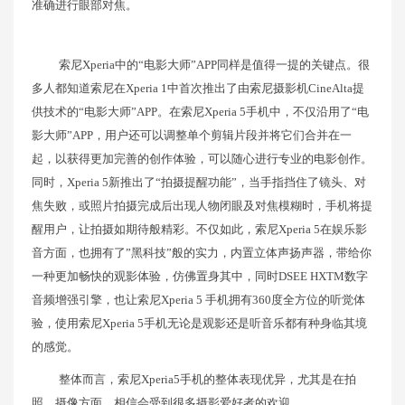
准确进行眼部对焦。
索尼Xperia中的“电影大师”APP同样是值得一提的关键点。很
多人都知道索尼在Xperia 1中首次推出了由索尼摄影机CineAlta提
供技术的“电影大师”APP。在索尼Xperia 5手机中，不仅沿用了“电
影大师”APP，用户还可以调整单个剪辑片段并将它们合并在一
起，以获得更加完善的创作体验，可以随心进行专业的电影创作。
同时，Xperia 5新推出了“拍摄提醒功能”，当手指挡住了镜头、对
焦失败，或照片拍摄完成后出现人物闭眼及对焦模糊时，手机将提
醒用户，让拍摄如期待般精彩。不仅如此，索尼Xperia 5在娱乐影
音方面，也拥有了”黑科技”般的实力，内置立体声扬声器，带给你
一种更加畅快的观影体验，仿佛置身其中，同时DSEE HXTM数字
音频增强引擎，也让索尼Xperia 5 手机拥有360度全方位的听觉体
验，使用索尼Xperia 5手机无论是观影还是听音乐都有种身临其境
的感觉。
整体而言，索尼Xperia5手机的整体表现优异，尤其是在拍
照、摄像方面，相信会受到很多摄影爱好者的欢迎。