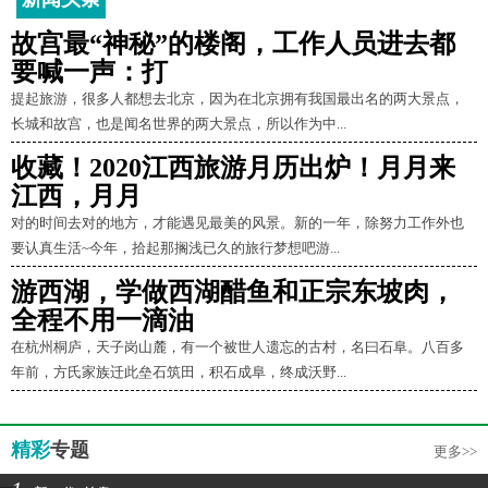
故宫最“神秘”的楼阁，工作人员进去都
要喊一声：打
提起旅游，很多人都想去北京，因为在北京拥有我国最出名的两大景点，
长城和故宫，也是闻名世界的两大景点，所以作为中...
收藏！2020江西旅游月历出炉！月月来
江西，月月
对的时间去对的地方，才能遇见最美的风景。新的一年，除努力工作外也
要认真生活~今年，拾起那搁浅已久的旅行梦想吧游...
游西湖，学做西湖醋鱼和正宗东坡肉，
全程不用一滴油
在杭州桐庐，天子岗山麓，有一个被世人遗忘的古村，名曰石阜。八百多
年前，方氏家族迁此垒石筑田，积石成阜，终成沃野...
精彩
专题
更多>>