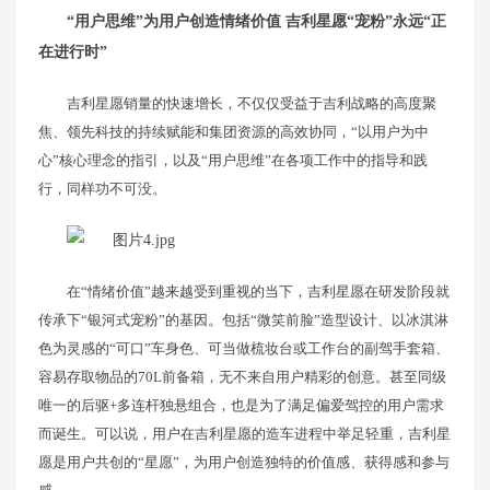
“用户思维”为用户创造情绪价值 吉利星愿“宠粉”永远“正
在进行时”
吉利星愿销量的快速增长，不仅仅受益于吉利战略的高度聚
焦、领先科技的持续赋能和集团资源的高效协同，“以用户为中
心”核心理念的指引，以及“用户思维”在各项工作中的指导和践
行，同样功不可没。
在“情绪价值”越来越受到重视的当下，吉利星愿在研发阶段就
传承下“银河式宠粉”的基因。包括“微笑前脸”造型设计、以冰淇淋
色为灵感的“可口”车身色、可当做梳妆台或工作台的副驾手套箱、
容易存取物品的70L前备箱，无不来自用户精彩的创意。甚至同级
唯一的后驱+多连杆独悬组合，也是为了满足偏爱驾控的用户需求
而诞生。可以说，用户在吉利星愿的造车进程中举足轻重，吉利星
愿是用户共创的“星愿”，为用户创造独特的价值感、获得感和参与