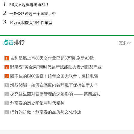
1
RS买不起就选奥迪S4！
2
一条公路跨越三个国家，中
3
10万元就能买到个性车型
点击
排行
更多>>
吉利星愿上市80天交付量已超5万辆 刷新A0级
1
野果变“黄金果”新时代创新赋能助力贵州刺梨产业
2
困不住的BJ60雷霆！跨年全国大联考，魔核电驱
3
海辰储能：如何在高度内卷环境下保持创新力？
4
探究益生菌对健康管理的深远影响 —— 第四届功
5
剑南春的历史印记与时代精神
6
绵竹的骄傲：剑南春的品质与文化传递
7