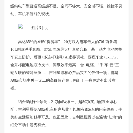
级纯电车型普遍高级感不足、空间不够大、安全感不强、操控不灵
动、车机不智能的现状。
高达85%的座舱“得房率”、20万以内电车最大的70L前备箱、
10L副驾驶手套箱、375L同级最大行李箱容积、基于动力电池的整
车安全防护、后驱+多连杆独悬+AI虚拟调校、麋鹿车速75km/h，
全系标配电池液冷技术、同级效率最高11合1电驱、“手-车-云”三
端互联的智能座舱……吉利星愿核心产品实力的任何一项，都是
A0级市场中独一无二的高价值存在，融汇于一身更难有出其右
者。
结合6项行业领先，21项同级唯一、超80项实用配置全系标
配，吉利星愿使A0级电车用户从此可以拥有B级车的用车体验，使
美好生活更加触手可及。也正因此，吉利星愿得以在遍地“红海”的
细分市场中游刃有余。