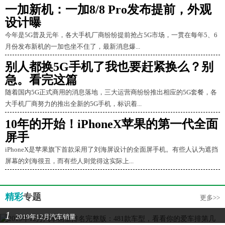
一加新机：一加8/8 Pro发布提前，外观
设计曝
今年是5G普及元年，各大手机厂商纷纷提前抢占5G市场，一贯在每年5、6
月份发布新机的一加也坐不住了，最新消息爆...
别人都换5G手机了我也要赶紧换么？别
急。看完这篇
随着国内5G正式商用的消息落地，三大运营商纷纷推出相应的5G套餐，各
大手机厂商努力的推出全新的5G手机，标识着...
10年的开始！iPhoneX苹果的第一代全面
屏手
iPhoneX是苹果旗下首款采用了刘海屏设计的全面屏手机。有些人认为遮挡
屏幕的刘海很丑，而有些人则觉得这实际上...
精彩
专题
更多>>
1
2019年12月汽车销量