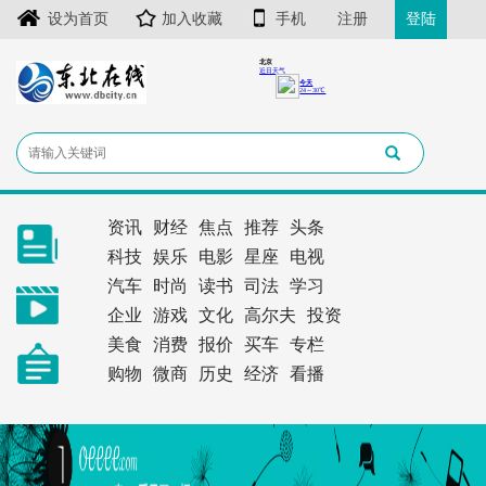
设为首页
加入收藏
手机
注册
登陆
资讯
财经
焦点
推荐
头条
科技
娱乐
电影
星座
电视
汽车
时尚
读书
司法
学习
企业
游戏
文化
高尔夫
投资
美食
消费
报价
买车
专栏
购物
微商
历史
经济
看播