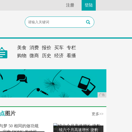
注册
登陆
美食
消费
报价
买车
专栏
购物
微商
历史
经济
看播
广告
点
图片
更多>>
续六个月高速增长 捷豹