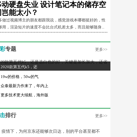
移动硬盘失业 设计笔记本的储存空
间岂能太小？
多做过视频博主的朋友都跟我说，感觉游戏本哪都挺好的，性
够用，渲染短片的速度不会比台式机差太多，而且能够随身...
彩
专题
更多>>
2020款第五代k5，还
19w的价格，50w的气
众泰最新力作来了，年内上
更多技术更大续航，海外版
击
排行
更多>>
疫情下，为何京东还能够次日达，别的平台甚至都不