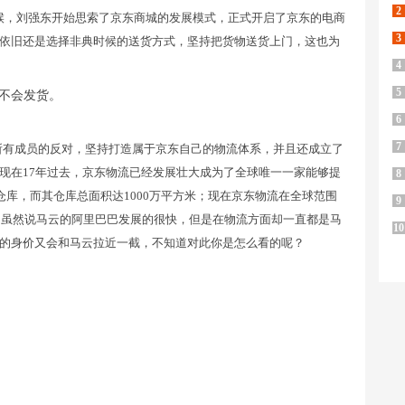
2
时候，刘强东开始思索了京东商城的发展模式，正式开启了京东的电商
3
依旧还是选择非典时候的送货方式，坚持把货物送货上门，这也为
4
5
6
7
所有成员的反对，坚持打造属于京东自己的物流体系，并且还成立了
现在17年过去，京东物流已经发展壮大成为了全球唯一一家能够提
8
仓库，而其仓库总面积达1000万平方米；现在京东物流在全球范围
9
庭！虽然说马云的阿里巴巴发展的很快，但是在物流方面却一直都是马
10
的身价又会和马云拉近一截，不知道对此你是怎么看的呢？