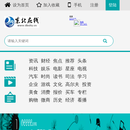
设为首页
加入收藏
手机
注册
登陆
资讯
财经
焦点
推荐
头条
科技
娱乐
电影
星座
电视
汽车
时尚
读书
司法
学习
企业
游戏
文化
高尔夫
投资
美食
消费
报价
买车
专栏
购物
微商
历史
经济
看播