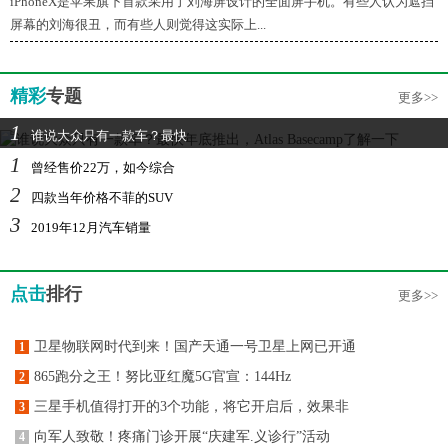
iPhoneX是苹果旗下首款采用了刘海屏设计的全面屏手机。有些人认为遮挡
屏幕的刘海很丑，而有些人则觉得这实际上...
精彩
专题
更多>>
1
谁说大众只有一款车？最快
1
曾经售价22万，如今综合
2
四款当年价格不菲的SUV
3
2019年12月汽车销量
点击
排行
更多>>
卫星物联网时代到来！国产天通一号卫星上网已开通
1
865跑分之王！努比亚红魔5G官宣：144Hz
2
三星手机值得打开的3个功能，将它开启后，效果非
3
向军人致敬！疼痛门诊开展“庆建军.义诊行”活动
4