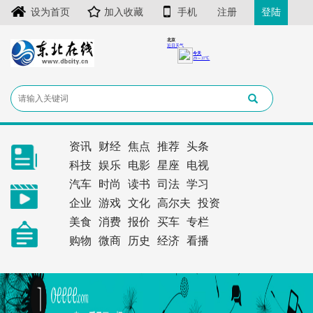
设为首页
加入收藏
手机
注册
登陆
资讯
财经
焦点
推荐
头条
科技
娱乐
电影
星座
电视
汽车
时尚
读书
司法
学习
企业
游戏
文化
高尔夫
投资
美食
消费
报价
买车
专栏
购物
微商
历史
经济
看播