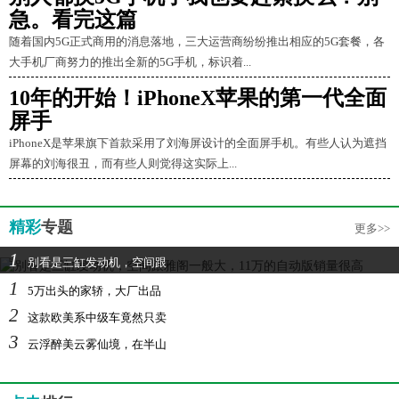
急。看完这篇
随着国内5G正式商用的消息落地，三大运营商纷纷推出相应的5G套餐，各
大手机厂商努力的推出全新的5G手机，标识着...
10年的开始！iPhoneX苹果的第一代全面
屏手
iPhoneX是苹果旗下首款采用了刘海屏设计的全面屏手机。有些人认为遮挡
屏幕的刘海很丑，而有些人则觉得这实际上...
精彩
专题
更多>>
1
别看是三缸发动机，空间跟
1
5万出头的家轿，大厂出品
2
这款欧美系中级车竟然只卖
3
云浮醉美云雾仙境，在半山