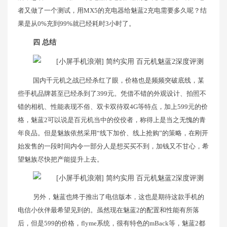
者又做了一个测试，用MX5的充电器给魅蓝2充电需要多久呢？结
果是从0%充到99%就已经耗时3小时了。
四 总结
国内千元机之战已经杀红了眼，价格也是频频突破底线，某
些手机品牌甚至已经杀到了399元。凭借不错的外观设计、拍照不
错的相机、性能表现不俗、双卡双待双4G等特点，加上599元的价
格，魅蓝2可以说是百元机当中的佼佼者，称得上是当之无愧的青
年良品。但是魅族依然采用“线下加价、线上抢购”的策略，在刚开
始发售的一段时间内令一部分人是想买买不到，加钱又不甘心，希
望魅族尽快把产能提升上去。
另外，魅蓝也终于推出了电信版本，这也是期待这款手机的
电信小伙伴最希望见到的。虽然现在魅蓝2的配置和性能有所落
后，但是599的价格，flyme系统，很有特色的mBack等，魅蓝2都