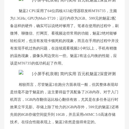
魅蓝2 CPU采用了64位四核A53处理器联发科MT6735，主频
为1.3GHz; GPU为Mali-T720；运行内存为2GB。599元的魅蓝2配
备这样的硬件，确实可以说绝对够用了。笔者在使用的过程中，刷
微博、聊微信、打网页、看视频这些常用的功能，魅蓝2绝对能够
轻松应对，也没有发现卡顿死机的现象，而且在手用的过程中并没
有发现手机过热的问题，在连续观看视频2小时以上，手机有稍微
的温热现象，摄像头周边突出一些。魅蓝2有这么均衡的性能，应
该是MT6735的低功耗起了作用。
相较而言，尽管魅蓝2在跑分方面表现一般，但其整体表现却
是丝毫不逊于魅蓝的，这主要得益于其配备了2GB内存。对于入门
机而言，1GB内存翻倍远比核心翻倍有效，尤其是在多任务运行时
效果立竿见影。存储上除了给力的2GB内存外，599元的魅蓝2还将
先前的8GB存储空间提升到 16GB，并且采用eMMC 5.0高速存储
技术。在综合性能表现上，魅蓝2依然是值得肯定的。