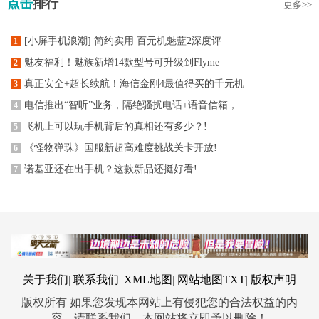
点击
排行
更多>>
[小屏手机浪潮] 简约实用 百元机魅蓝2深度评
1
魅友福利！魅族新增14款型号可升级到Flyme
2
真正安全+超长续航！海信金刚4最值得买的千元机
3
电信推出“智听”业务，隔绝骚扰电话+语音信箱，
4
飞机上可以玩手机背后的真相还有多少？!
5
《怪物弹珠》国服新超高难度挑战关卡开放!
6
诺基亚还在出手机？这款新品还挺好看!
7
关于我们
联系我们
XML地图
网站地图
TXT
版权声明
|
|
|
|
版权所有 如果您发现本网站上有侵犯您的合法权益的内
容，请联系我们，本网站将立即予以删除！