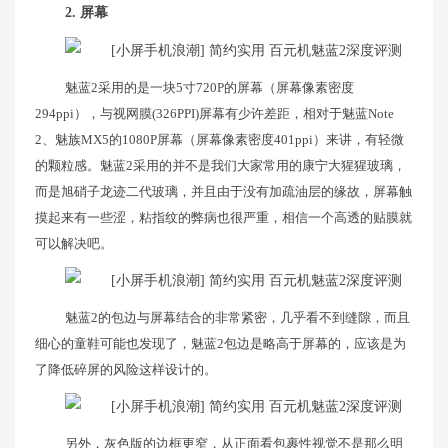
2. 屏幕
魅蓝2采用的是一块5寸720P的屏幕（屏幕像素密度
294ppi），与视网膜(326PPI)屏幕有少许差距，相对于魅蓝Note
2、魅族MX5的1080P屏幕（屏幕像素密度401ppi）来讲，有轻微
的颗粒感。魅蓝2采用的并不是我们大家常用的康宁大猩猩玻璃，
而是旭硝子龙迹二代玻璃，并且由于没有加疏油层的缘故，屏幕触
摸起来有一些涩，粘指纹的弊病也很严重，相信一个高透的贴膜就
可以解决吧。
魅蓝2的包边与屏幕结合的非常紧密，几乎看不到缝隙，而且
细心的童鞋可能也发现了，魅蓝2包边是略高于屏幕的，应该是为
了降低碎屏的风险这样设计的。
另外，灰色版的边框更窄，从正面看包裹性视觉不是那么明