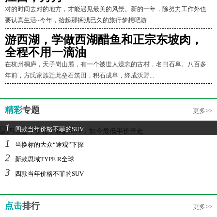
对的时间去对的地方，才能遇见最美的风景。新的一年，除努力工作外也
要认真生活~今年，拾起那搁浅已久的旅行梦想吧游...
游西湖，学做西湖醋鱼和正宗东坡肉，
全程不用一滴油
在杭州桐庐，天子岗山麓，有一个被世人遗忘的古村，名曰石阜。八百多
年前，方氏家族迁此垒石筑田，积石成阜，终成沃野...
精彩
专题
更多>>
1
四款当年价格不菲的SUV
1
当换标的大众“途观”下探
2
新款思域TYPE R全球
3
四款当年价格不菲的SUV
点击
排行
更多>>