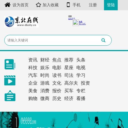
设为首页
加入收藏
手机
注册
登陆
资讯
财经
焦点
推荐
头条
科技
娱乐
电影
星座
电视
汽车
时尚
读书
司法
学习
企业
游戏
文化
高尔夫
投资
美食
消费
报价
买车
专栏
购物
微商
历史
经济
看播