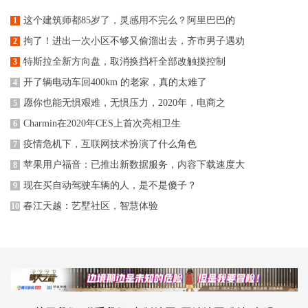
这个建筑师都85岁了，灵感用不完么？阿里巴巴的
1
拘了！进出一次小区不够又偷溜出去，齐市男子遇劝
2
特斯拉全新方向盘，取消换挡杆全部改触摸控制
3
开了辆电动车回400km 的老家，真的太难了
4
愿你也能无惧艰难，无惧压力，2020年，电商之
5
Charmin在2020年CES上首次亮相卫生
6
疫情危机下，互联网技术扮演了什么角色
7
苹果用户福音：已推出新数据服务，内容下载速度大
8
现在买自动驾驶车辆的人，是不是傻子？
9
春江天越：艺墅社区，智慧体验
10